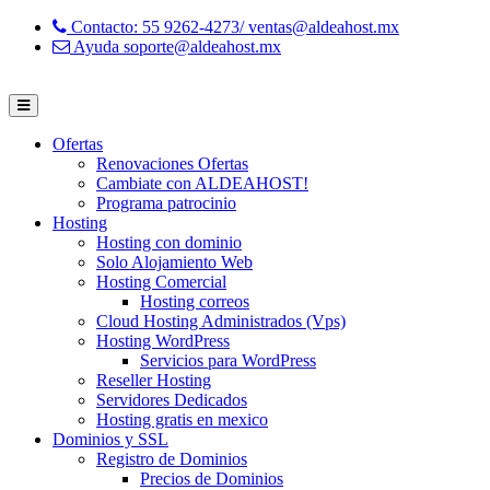
Contacto: 55 9262-4273/ ventas@aldeahost.mx
Ayuda soporte@aldeahost.mx
Ofertas
Renovaciones Ofertas
Cambiate con ALDEAHOST!
Programa patrocinio
Hosting
Hosting con dominio
Solo Alojamiento Web
Hosting Comercial
Hosting correos
Cloud Hosting Administrados (Vps)
Hosting WordPress
Servicios para WordPress
Reseller Hosting
Servidores Dedicados
Hosting gratis en mexico
Dominios y SSL
Registro de Dominios
Precios de Dominios