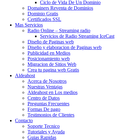
Ciclo de Vida De Un Dominio
Domainers Reventa de Dominios
Dominio Gratis
Certificados SSL
Mas Servicios
Radio Online – Streaming radio
Servicios de Radio Streaming IceCast
Diseño de Paginas web
Diseño y elaboracion de Paginas web
Publicidad en Medios
Posicionamiento web
Migracion de Sitios Web
Crea tu pagina web Gratis
Aldeahost
Acerca de Nosotros
Nuestras Ventajas
Aldeahost en Los medios
Centro de Datos
Preguntas Frecuentes
Formas De pago
Testimonios de Clientes
Contacto
Soporte Tecnico
Tutoriales y Ayuda
Guias Rapidas