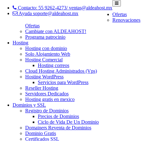
Contacto: 55 9262-4273/ ventas@aldeahost.mx
Ayuda soporte@aldeahost.mx
Ofertas
Renovaciones
Ofertas
Cambiate con ALDEAHOST!
Programa patrocinio
Hosting
Hosting con dominio
Solo Alojamiento Web
Hosting Comercial
Hosting correos
Cloud Hosting Administrados (Vps)
Hosting WordPress
Servicios para WordPress
Reseller Hosting
Servidores Dedicados
Hosting gratis en mexico
Dominios y SSL
Registro de Dominios
Precios de Dominios
Ciclo de Vida De Un Dominio
Domainers Reventa de Dominios
Dominio Gratis
Certificados SSL