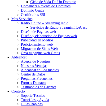
Ciclo de Vida De Un Dominio
Domainers Reventa de Dominios
Dominio Gratis
Certificados SSL
Mas Servicios
Radio Online – Streaming radio
Servicios de Radio Streaming IceCast
Diseño de Paginas web
Diseño y elaboracion de Paginas web
Publicidad en Medios
Posicionamiento web
Migracion de Sitios Web
Crea tu pagina web Gratis
Aldeahost
Acerca de Nosotros
Nuestras Ventajas
Aldeahost en Los medios
Centro de Datos
Preguntas Frecuentes
Formas De pago
Testimonios de Clientes
Contacto
Soporte Tecnico
Tutoriales y Ayuda
Guias Rapidas