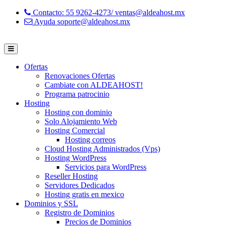
Contacto: 55 9262-4273/ ventas@aldeahost.mx
Ayuda soporte@aldeahost.mx
Ofertas
Renovaciones Ofertas
Cambiate con ALDEAHOST!
Programa patrocinio
Hosting
Hosting con dominio
Solo Alojamiento Web
Hosting Comercial
Hosting correos
Cloud Hosting Administrados (Vps)
Hosting WordPress
Servicios para WordPress
Reseller Hosting
Servidores Dedicados
Hosting gratis en mexico
Dominios y SSL
Registro de Dominios
Precios de Dominios