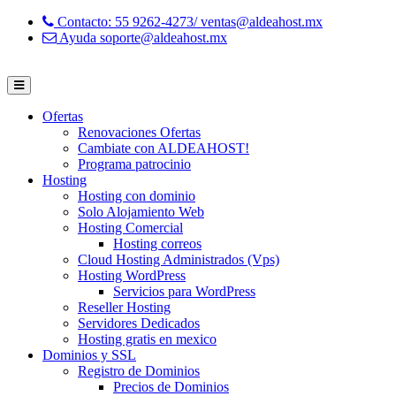
Contacto: 55 9262-4273/ ventas@aldeahost.mx
Ayuda soporte@aldeahost.mx
Ofertas
Renovaciones Ofertas
Cambiate con ALDEAHOST!
Programa patrocinio
Hosting
Hosting con dominio
Solo Alojamiento Web
Hosting Comercial
Hosting correos
Cloud Hosting Administrados (Vps)
Hosting WordPress
Servicios para WordPress
Reseller Hosting
Servidores Dedicados
Hosting gratis en mexico
Dominios y SSL
Registro de Dominios
Precios de Dominios