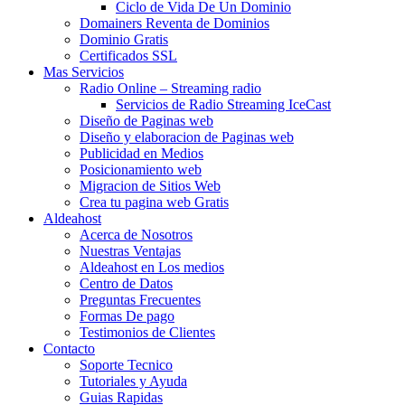
Ciclo de Vida De Un Dominio
Domainers Reventa de Dominios
Dominio Gratis
Certificados SSL
Mas Servicios
Radio Online – Streaming radio
Servicios de Radio Streaming IceCast
Diseño de Paginas web
Diseño y elaboracion de Paginas web
Publicidad en Medios
Posicionamiento web
Migracion de Sitios Web
Crea tu pagina web Gratis
Aldeahost
Acerca de Nosotros
Nuestras Ventajas
Aldeahost en Los medios
Centro de Datos
Preguntas Frecuentes
Formas De pago
Testimonios de Clientes
Contacto
Soporte Tecnico
Tutoriales y Ayuda
Guias Rapidas