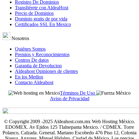
Registro De Dominios
Transfiérete con AldeaHost
Precio de Dominios
Dominio gratis de por vida
Certificados SSL En Mexico
Nosotros
Quiénes Somos
Premios y Reconocimientos
Centros De datos
Garantia de Devolucion
Aldeahost Opiniones de clientes
En los Medios
Contacto Aldeahost
Términos De Uso
Aviso de Privacidad
© Copyright 2009 -2025 Aldeahost.com.mx Web Hosting México.
EDOMEX. Av Ejidos 125 Tlalnepanta Mexico. / CDMEX. Torre
Polanco, Calzada. General. Mariano Escobedo 476 Piso 12, Colonia
Nueva, Anzures, Miguel Hidalgo, Ciudad de México. Los precios