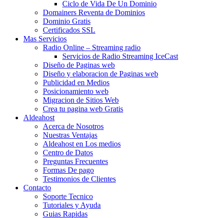
Ciclo de Vida De Un Dominio
Domainers Reventa de Dominios
Dominio Gratis
Certificados SSL
Mas Servicios
Radio Online – Streaming radio
Servicios de Radio Streaming IceCast
Diseño de Paginas web
Diseño y elaboracion de Paginas web
Publicidad en Medios
Posicionamiento web
Migracion de Sitios Web
Crea tu pagina web Gratis
Aldeahost
Acerca de Nosotros
Nuestras Ventajas
Aldeahost en Los medios
Centro de Datos
Preguntas Frecuentes
Formas De pago
Testimonios de Clientes
Contacto
Soporte Tecnico
Tutoriales y Ayuda
Guias Rapidas