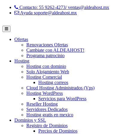
Contacto: 55 9262-4273/ ventas@aldeahost.mx
Ayuda soporte@aldeahost.mx
Ofertas
Renovaciones Ofertas
Cambiate con ALDEAHOST!
Programa patrocinio
Hosting
Hosting con dominio
Solo Alojamiento Web
Hosting Comercial
Hosting correos
Cloud Hosting Administrados (Vps)
Hosting WordPress
Servicios para WordPress
Reseller Hosting
Servidores Dedicados
Hosting gratis en mexico
Dominios y SSL
Registro de Dominios
Precios de Dominios