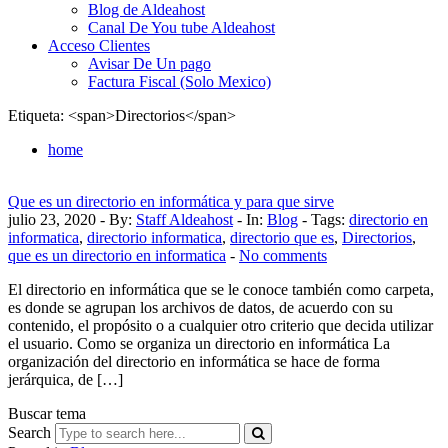
Blog de Aldeahost
Canal De You tube Aldeahost
Acceso Clientes
Avisar De Un pago
Factura Fiscal (Solo Mexico)
Etiqueta: <span>Directorios</span>
home
Que es un directorio en informática y para que sirve
julio 23, 2020 - By:
Staff Aldeahost
- In:
Blog
-
Tags:
directorio en
informatica
,
directorio informatica
,
directorio que es
,
Directorios
,
que es un directorio en informatica
-
No comments
El directorio en informática que se le conoce también como carpeta,
es donde se agrupan los archivos de datos, de acuerdo con su
contenido, el propósito o a cualquier otro criterio que decida utilizar
el usuario. Como se organiza un directorio en informática La
organización del directorio en informática se hace de forma
jerárquica, de […]
Buscar tema
Search